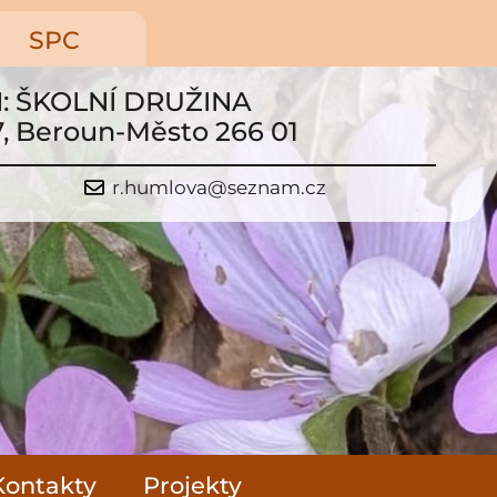
SPC
N: ŠKOLNÍ DRUŽINA
7, Beroun-Město 266 01
r.humlova@seznam.cz
Kontakty
Projekty