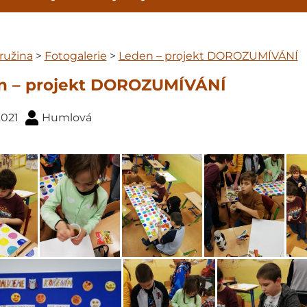
ružina
>
Fotogalerie
>
Leden – projekt DOROZUMÍVÁNÍ
n – projekt DOROZUMÍVÁNÍ
 2021
Humlová