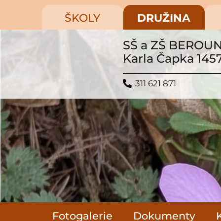
ŠKOLY
DRUŽINA
SŠ a ZŠ BEROU
Karla Čapka 145
311 621 871
Fotogalerie
Dokumenty