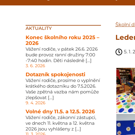
Školní d
AKTUALITY
Lede
Konec školního roku 2025 –
2026
Vážení rodiče, v pátek 26.6. 2026
5. 1.
bude provoz ranní družiny 7:00
-7:40 hodin. Děti následně […]
3. 6. 2026
Dotazník spokojenosti
Vážení rodiče, prosíme o vyplnění
krátkého dotazníku do 7.5.2026.
Vaše zpětná vazba nám pomůže
zlepšovat […]
9. 4. 2026
Volné dny 11.5. a 12.5. 2026
Vážení rodiče, zákonní zástupci,
ve dnech 11. května a 12. května
2026 jsou vyhlášeny z […]
11. 3. 2026