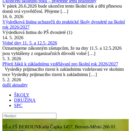
Ukončení školního roku – příjemné letní prázdniny
V pátek 26.6.2026 bude ukončen tento školní rok a děti přinesou
domů svá vysvědčení. Přejeme […]
16. 6. 2026
Výsledková listina uchazečů do praktické školy dvouleté na školní
rok 2026/2027
Výsledková listina do PŠ dvouleté (1)
14. 5. 2026
Volné dny 11. 5. a 12.5. 2026
Oznamujeme zákonným zástupcům, že na dny 11.5. a 12.5.2026
jsou vyhlášeny z organizačních důvodů volné […]
5. 3. 2026
Přijetí žáků k základnímu vzdělávaní pro školní rok 2026/2027
Vysledky prijimaciho rizeni k zakladnimu vzdelavani ve skolnim
roce Vysledky prijimaciho rizeni k zakladnimu […]
5. 2. 2026
další aktuality
ŠKOLY
DRUŽINA
SPC
SŠ a ZŠ BEROUN
Karla Čapka 1457, Beroun-Město 266 01