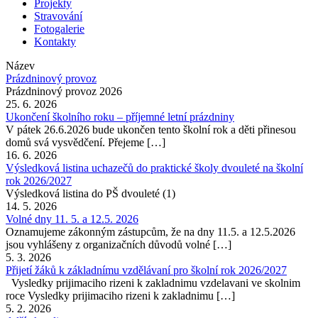
Projekty
Stravování
Fotogalerie
Kontakty
Název
Prázdninový provoz
Prázdninový provoz 2026
25. 6. 2026
Ukončení školního roku – příjemné letní prázdniny
V pátek 26.6.2026 bude ukončen tento školní rok a děti přinesou
domů svá vysvědčení. Přejeme […]
16. 6. 2026
Výsledková listina uchazečů do praktické školy dvouleté na školní
rok 2026/2027
Výsledková listina do PŠ dvouleté (1)
14. 5. 2026
Volné dny 11. 5. a 12.5. 2026
Oznamujeme zákonným zástupcům, že na dny 11.5. a 12.5.2026
jsou vyhlášeny z organizačních důvodů volné […]
5. 3. 2026
Přijetí žáků k základnímu vzdělávaní pro školní rok 2026/2027
Vysledky prijimaciho rizeni k zakladnimu vzdelavani ve skolnim
roce Vysledky prijimaciho rizeni k zakladnimu […]
5. 2. 2026