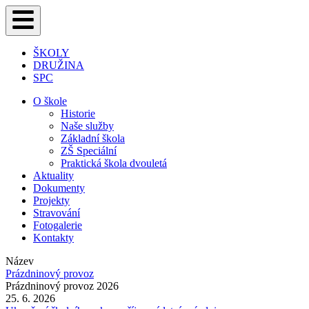
ŠKOLY
DRUŽINA
SPC
O škole
Historie
Naše služby
Základní škola
ZŠ Speciální
Praktická škola dvouletá
Aktuality
Dokumenty
Projekty
Stravování
Fotogalerie
Kontakty
Název
Prázdninový provoz
Prázdninový provoz 2026
25. 6. 2026