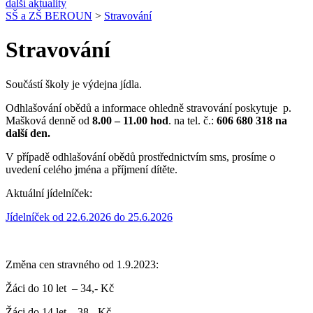
další aktuality
SŠ a ZŠ BEROUN
>
Stravování
Stravování
Součástí školy je výdejna jídla.
Odhlašování obědů a informace ohledně stravování poskytuje p.
Mašková denně od
8.00 – 11.00 hod
. na tel. č.:
606 680 318 na
další den.
V případě odhlašování obědů prostřednictvím sms, prosíme o
uvedení celého jména a příjmení dítěte.
Aktuální jídelníček:
Jídelníček od 22.6.2026 do 25.6.2026
Změna cen stravného od 1.9.2023:
Žáci do 10 let – 34,- Kč
Žáci do 14 let – 38,- Kč