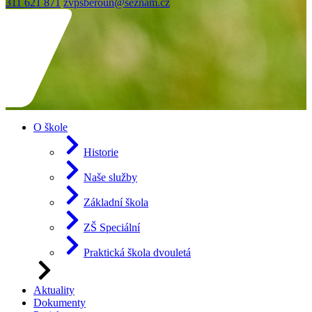
311 621 871
zvpsberoun@seznam.cz
O škole
Historie
Naše služby
Základní škola
ZŠ Speciální
Praktická škola dvouletá
Aktuality
Dokumenty