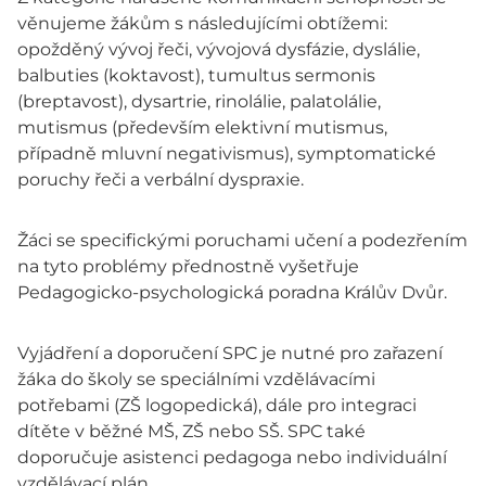
věnujeme žákům s následujícími obtížemi:
opožděný vývoj řeči, vývojová dysfázie, dyslálie,
balbuties (koktavost), tumultus sermonis
(breptavost), dysartrie, rinolálie, palatolálie,
mutismus (především elektivní mutismus,
případně mluvní negativismus), symptomatické
poruchy řeči a verbální dyspraxie.
Žáci se specifickými poruchami učení a podezřením
na tyto problémy přednostně vyšetřuje
Pedagogicko-psychologická poradna Králův Dvůr.
Vyjádření a doporučení SPC je nutné pro zařazení
žáka do školy se speciálními vzdělávacími
potřebami (ZŠ logopedická), dále pro integraci
dítěte v běžné MŠ, ZŠ nebo SŠ. SPC také
doporučuje asistenci pedagoga nebo individuální
vzdělávací plán.