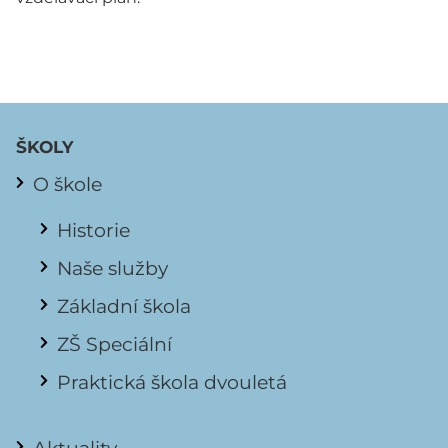
ŠKOLY
O škole
Historie
Naše služby
Základní škola
ZŠ Speciální
Praktická škola dvouletá
Aktuality