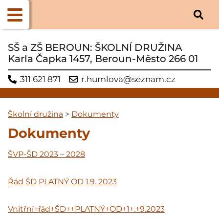
SŠ a ZŠ BEROUN: ŠKOLNÍ DRUŽINA
Karla Čapka 1457, Beroun-Město 266 01
311 621 871
r.humlova@seznam.cz
Školní družina
>
Dokumenty
Dokumenty
ŠVP-ŠD 2023 – 2028
Řád ŠD PLATNÝ OD 1.9. 2023
Vnitřní+řád+ŠD++PLATNÝ+OD+1+.+9.2023