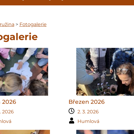
ružina
>
Fotogalerie
ogalerie
 2026
Březen 2026
4. 2026
2. 3. 2026
lová
Humlová