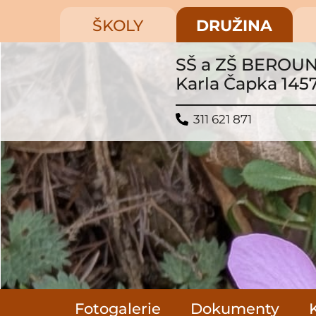
ŠKOLY
DRUŽINA
SŠ a ZŠ BEROU
Karla Čapka 145
311 621 871
Fotogalerie
Dokumenty