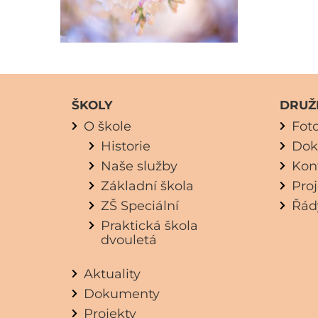
ŠKOLY
DRUŽ
O škole
Fot
Historie
Dok
Naše služby
Kon
Základní škola
Pro
ZŠ Speciální
Řád
Praktická škola
dvouletá
Aktuality
Dokumenty
Projekty