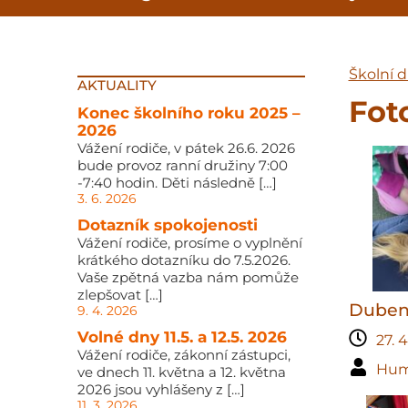
Školní d
AKTUALITY
Fot
Konec školního roku 2025 –
2026
Vážení rodiče, v pátek 26.6. 2026
bude provoz ranní družiny 7:00
-7:40 hodin. Děti následně […]
3. 6. 2026
Dotazník spokojenosti
Vážení rodiče, prosíme o vyplnění
krátkého dotazníku do 7.5.2026.
Vaše zpětná vazba nám pomůže
zlepšovat […]
Duben
9. 4. 2026
Volné dny 11.5. a 12.5. 2026
27. 
Vážení rodiče, zákonní zástupci,
Hum
ve dnech 11. května a 12. května
2026 jsou vyhlášeny z […]
11. 3. 2026