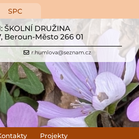
SPC
N: ŠKOLNÍ DRUŽINA
7, Beroun-Město 266 01
r.humlova@seznam.cz
Kontakty
Projekty