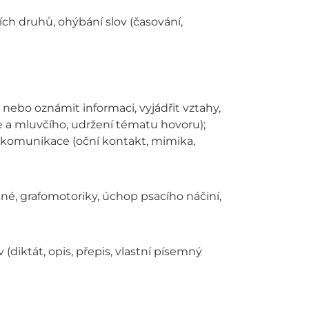
ch druhů, ohýbání slov (časování,
 nebo oznámit informaci, vyjádřit vztahy,
ače a mluvčího, udržení tématu hovoru);
í komunikace (oční kontakt, mimika,
né, grafomotoriky, úchop psacího náčiní,
diktát, opis, přepis, vlastní písemný