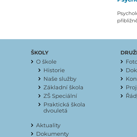
Psycholo
přibližn
ŠKOLY
DRUŽ
O škole
Fot
Historie
Dok
Naše služby
Kon
Základní škola
Pro
ZŠ Speciální
Řád
Praktická škola
dvouletá
Aktuality
Dokumenty