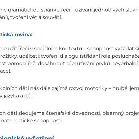
e gramatickou stránku řeči – užívání jednotlivých slovní
ní), tvoření vět a souvětí.
ická rovina:
e užití řeči v sociálním kontextu – schopnost vyžádat si
prožitky, události; tvoření dialogu (střídání role posluch
st pomocí řeči dosáhnout cíle; užívání prvků neverbáln
ace).
olních dětí nás dále zajímá rozvoj motoriky – hrubé, jem
 jazyka a rtů.
ch dětí sledujeme čtenářské dovednosti, písemný projev (
, matematické schopnosti.
logické vyšetření