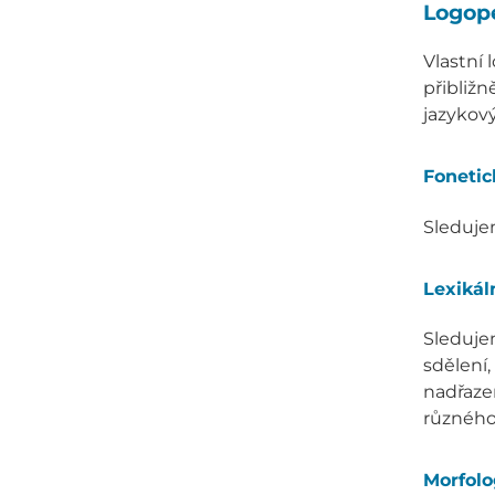
Logope
Vlastní 
přibližn
jazykový
Fonetic
Sledujem
Lexikál
Sleduje
sdělení,
nadřaze
různého
Morfolo