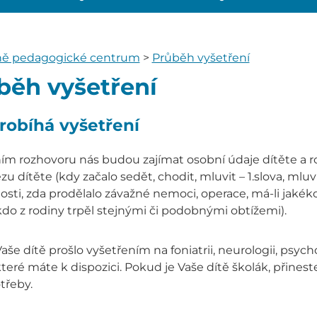
ně pedagogické centrum
>
Průběh vyšetření
běh vyšetření
robíhá vyšetření
ím rozhovoru nás budou zajímat osobní údaje dítěte a r
 dítěte (kdy začalo sedět, chodit, mluvit – 1.slova, mluv
sti, zda prodělalo závažné nemoci, operace, má-li jakék
do z rodiny trpěl stejnými či podobnými obtížemi).
še dítě prošlo vyšetřením na foniatrii, neurologii, psycho
které máte k dispozici. Pokud je Vaše dítě školák, přineste
třeby.