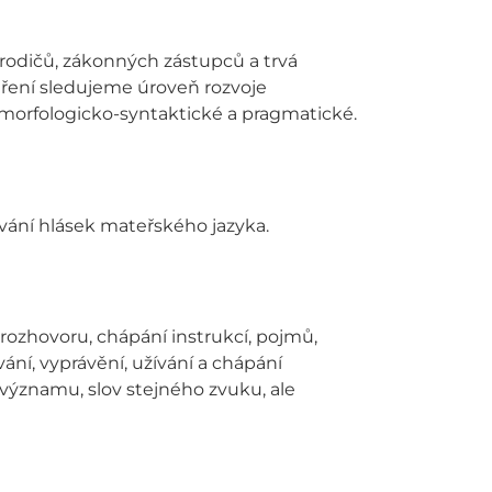
 rodičů, zákonných zástupců a trvá
šetření sledujeme úroveň rozvoje
 morfologicko-syntaktické a pragmatické.
vání hlásek mateřského jazyka.
ozhovoru, chápání instrukcí, pojmů,
ání, vyprávění, užívání a chápání
ýznamu, slov stejného zvuku, ale