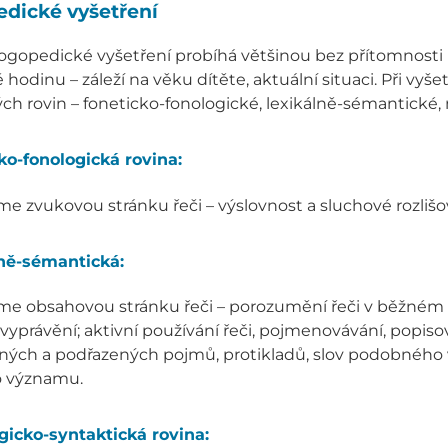
dické vyšetření
logopedické vyšetření probíhá většinou bez přítomnosti
ě hodinu – záleží na věku dítěte, aktuální situaci. Při vy
ch rovin – foneticko-fonologické, lexikálně-sémantické,
ko-fonologická rovina:
e zvukovou stránku řeči – výslovnost a sluchové rozlišo
ně-sémantická:
me obsahovou stránku řeči – porozumění řeči v běžném r
 vyprávění; aktivní používání řeči, pojmenovávání, popisov
ných a podřazených pojmů, protikladů, slov podobného v
 významu.
gicko-syntaktická rovina: