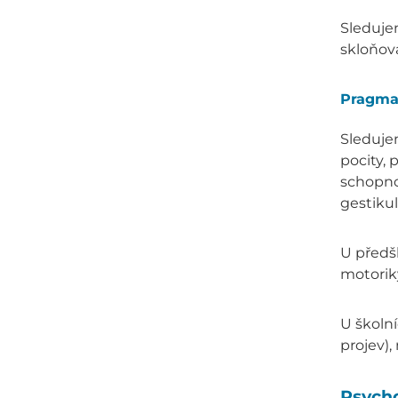
Sledujem
skloňová
Pragmat
Sledujem
pocity, 
schopno
gestikul
U předšk
motoriky
U školní
projev)
Psycho