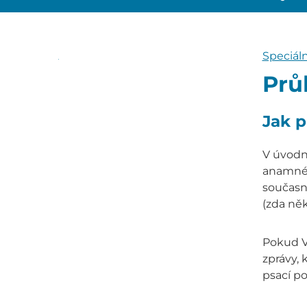
Speciál
Prů
Jak p
V úvodn
anamnézu
současno
(zda něk
Pokud Va
zprávy, 
psací po