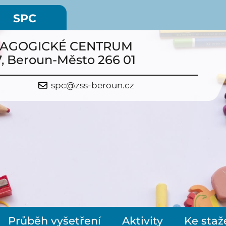
SPC
DAGOGICKÉ CENTRUM
7, Beroun-Město 266 01
spc@zss-beroun.cz
Průběh vyšetření
Aktivity
Ke staž