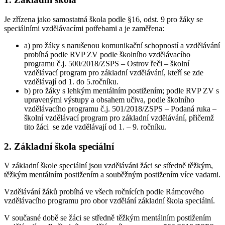
Je zřízena jako samostatná škola podle §16, odst. 9 pro žáky se
speciálními vzdělávacími potřebami a je zaměřena:
a) pro žáky s narušenou komunikační schopností a vzdělávání
probíhá podle RVP ZV podle školního vzdělávacího
programu č.j. 500/2018/ZSPS – Ostrov řeči – školní
vzdělávací program pro základní vzdělávání, kteří se zde
vzdělávají od 1. do 5.ročníku.
b) pro žáky s lehkým mentálním postižením; podle RVP ZV s
upravenými výstupy a obsahem učiva, podle školního
vzdělávacího programu č.j. 501/2018/ZSPS – Podaná ruka –
školní vzdělávací program pro základní vzdělávání, přičemž
tito žáci se zde vzdělávají od 1. – 9. ročníku.
2. Základní škola speciální
V základní škole speciální jsou vzděláváni žáci se středně těžkým,
těžkým mentálním postižením a souběžným postižením více vadami.
Vzdělávání žáků probíhá ve všech ročnících podle Rámcového
vzdělávacího programu pro obor vzdělání základní škola speciální.
V současné době se žáci se středně těžkým mentálním postižením