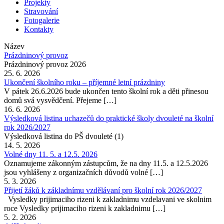
Projekty
Stravování
Fotogalerie
Kontakty
Název
Prázdninový provoz
Prázdninový provoz 2026
25. 6. 2026
Ukončení školního roku – příjemné letní prázdniny
V pátek 26.6.2026 bude ukončen tento školní rok a děti přinesou
domů svá vysvědčení. Přejeme […]
16. 6. 2026
Výsledková listina uchazečů do praktické školy dvouleté na školní
rok 2026/2027
Výsledková listina do PŠ dvouleté (1)
14. 5. 2026
Volné dny 11. 5. a 12.5. 2026
Oznamujeme zákonným zástupcům, že na dny 11.5. a 12.5.2026
jsou vyhlášeny z organizačních důvodů volné […]
5. 3. 2026
Přijetí žáků k základnímu vzdělávaní pro školní rok 2026/2027
Vysledky prijimaciho rizeni k zakladnimu vzdelavani ve skolnim
roce Vysledky prijimaciho rizeni k zakladnimu […]
5. 2. 2026