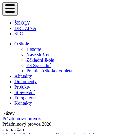
ŠKOLY
DRUŽINA
SPC
O škole
Historie
Naše služby
Základní škola
ZŠ Speciální
Praktická škola dvouletá
Aktuality
Dokumenty
Projekty
Stravování
Fotogalerie
Kontakty
Název
Prázdninový provoz
Prázdninový provoz 2026
25. 6. 2026