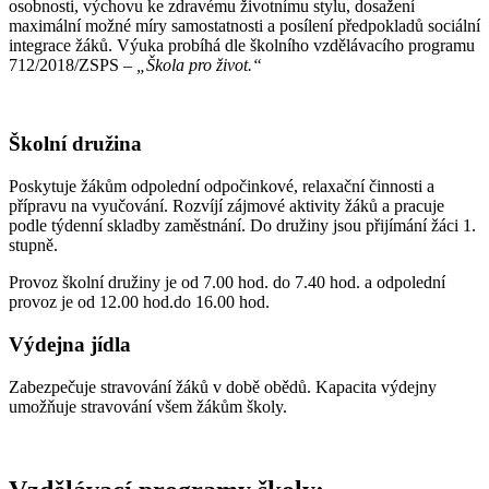
osobnosti, výchovu ke zdravému životnímu stylu, dosažení
maximální možné míry samostatnosti a posílení předpokladů sociální
integrace žáků. Výuka probíhá dle školního vzdělávacího programu
712/2018/ZSPS –
„Škola pro život.“
Školní družina
Poskytuje žákům odpolední odpočinkové, relaxační činnosti a
přípravu na vyučování. Rozvíjí zájmové aktivity žáků a pracuje
podle týdenní skladby zaměstnání. Do družiny jsou přijímání žáci 1.
stupně.
Provoz školní družiny je od 7.00 hod. do 7.40 hod. a odpolední
provoz je od 12.00 hod.do 16.00 hod.
Výdejna jídla
Zabezpečuje stravování žáků v době obědů. Kapacita výdejny
umožňuje stravování všem žákům školy.