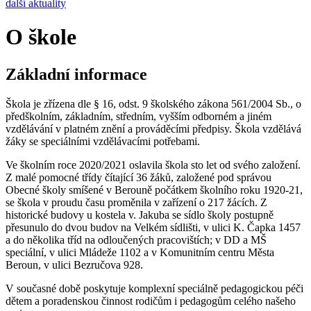
další aktuality
O škole
Základní informace
Škola je zřízena dle § 16, odst. 9 školského zákona 561/2004 Sb., o
předškolním, základním, středním, vyšším odborném a jiném
vzdělávání v platném znění a prováděcími předpisy. Škola vzdělává
žáky se speciálními vzdělávacími potřebami.
Ve školním roce 2020/2021 oslavila škola sto let od svého založení.
Z malé pomocné třídy čítající 36 žáků, založené pod správou
Obecné školy smíšené v Berouně počátkem školního roku 1920-21,
se škola v proudu času proměnila v zařízení o 217 žácích. Z
historické budovy u kostela v. Jakuba se sídlo školy postupně
přesunulo do dvou budov na Velkém sídlišti, v ulici K. Čapka 1457
a do několika tříd na odloučených pracovištích; v DD a MŠ
speciální, v ulici Mládeže 1102 a v Komunitním centru Města
Beroun, v ulici Bezručova 928.
V současné době poskytuje komplexní speciálně pedagogickou péči
dětem a poradenskou činnost rodičům i pedagogům celého našeho