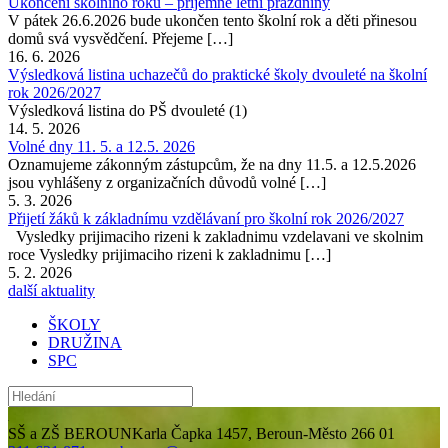
Ukončení školního roku – příjemné letní prázdniny
V pátek 26.6.2026 bude ukončen tento školní rok a děti přinesou
domů svá vysvědčení. Přejeme […]
16. 6. 2026
Výsledková listina uchazečů do praktické školy dvouleté na školní
rok 2026/2027
Výsledková listina do PŠ dvouleté (1)
14. 5. 2026
Volné dny 11. 5. a 12.5. 2026
Oznamujeme zákonným zástupcům, že na dny 11.5. a 12.5.2026
jsou vyhlášeny z organizačních důvodů volné […]
5. 3. 2026
Přijetí žáků k základnímu vzdělávaní pro školní rok 2026/2027
Vysledky prijimaciho rizeni k zakladnimu vzdelavani ve skolnim
roce Vysledky prijimaciho rizeni k zakladnimu […]
5. 2. 2026
další aktuality
ŠKOLY
DRUŽINA
SPC
SŠ a ZŠ BEROUN
Karla Čapka 1457, Beroun-Město 266 01