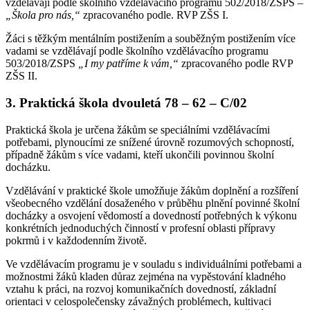
vzdělávají podle školního vzdělávacího programu 502/2018/ZSPS –
„Škola pro nás,“
zpracovaného podle. RVP ZŠS I.
Žáci s těžkým mentálním postižením a souběžným postižením více
vadami se vzdělávají podle školního vzdělávacího programu
503/2018/ZSPS
„I my patříme k vám,“
zpracovaného podle RVP
ZŠS II.
3. Praktická škola dvouletá 78 – 62 – C/02
Praktická škola je určena žákům se speciálními vzdělávacími
potřebami, plynoucími ze snížené úrovně rozumových schopností,
případně žákům s více vadami, kteří ukončili povinnou školní
docházku.
Vzdělávání v praktické škole umožňuje žákům doplnění a rozšíření
všeobecného vzdělání dosaženého v průběhu plnění povinné školní
docházky a osvojení vědomostí a dovedností potřebných k výkonu
konkrétních jednoduchých činností v profesní oblasti přípravy
pokrmů i v každodenním životě.
Ve vzdělávacím programu je v souladu s individuálními potřebami a
možnostmi žáků kladen důraz zejména na vypěstování kladného
vztahu k práci, na rozvoj komunikačních dovedností, základní
orientaci v celospolečensky závažných problémech, kultivaci