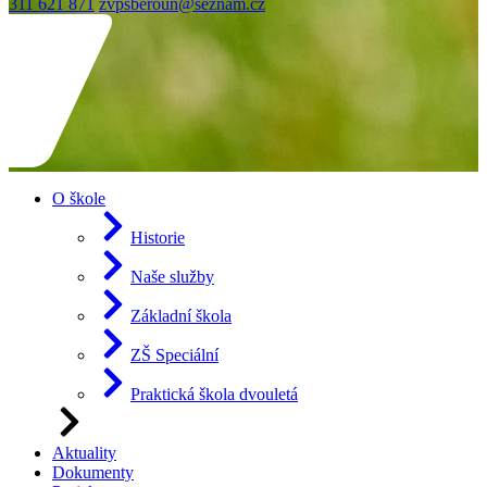
311 621 871
zvpsberoun@seznam.cz
O škole
Historie
Naše služby
Základní škola
ZŠ Speciální
Praktická škola dvouletá
Aktuality
Dokumenty