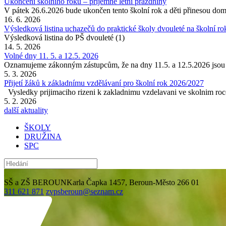
Ukončení školního roku – příjemné letní prázdniny
V pátek 26.6.2026 bude ukončen tento školní rok a děti přinesou do
16. 6. 2026
Výsledková listina uchazečů do praktické školy dvouleté na školní r
Výsledková listina do PŠ dvouleté (1)
14. 5. 2026
Volné dny 11. 5. a 12.5. 2026
Oznamujeme zákonným zástupcům, že na dny 11.5. a 12.5.2026 jsou
5. 3. 2026
Přijetí žáků k základnímu vzdělávaní pro školní rok 2026/2027
Vysledky prijimaciho rizeni k zakladnimu vzdelavani ve skolnim roc
5. 2. 2026
další aktuality
ŠKOLY
DRUŽINA
SPC
SŠ a ZŠ BEROUN
Karla Čapka 1457, Beroun-Město 266 01
311 621 871
zvpsberoun@seznam.cz