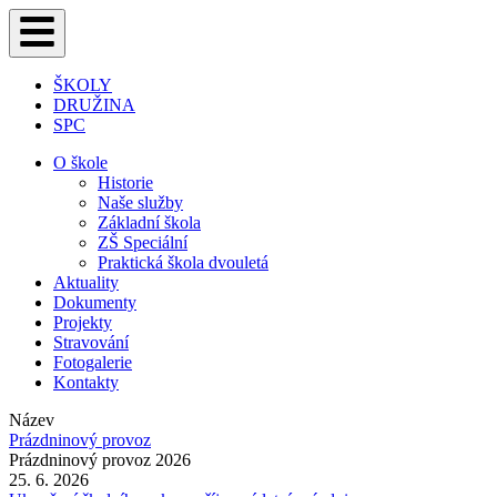
ŠKOLY
DRUŽINA
SPC
O škole
Historie
Naše služby
Základní škola
ZŠ Speciální
Praktická škola dvouletá
Aktuality
Dokumenty
Projekty
Stravování
Fotogalerie
Kontakty
Název
Prázdninový provoz
Prázdninový provoz 2026
25. 6. 2026