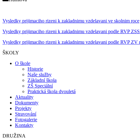
Vysledky prijimaciho rizeni k zakladnimu vzdelavani ve skolnim roce
Vysledky prijimaciho rizeni k zakladnimu vzdelavani podle RVP ZSS I
Vysledky prijimaciho rizeni k zakladnimu vzdelavani podle RVP ZV 
ŠKOLY
O škole
Historie
Naše služby
Základní škola
ZŠ Speciální
Praktická škola dvouletá
Aktuality
Dokumenty
Projekty
Stravování
Fotogalerie
Kontakty
DRUŽINA