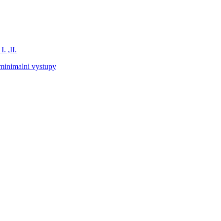
. ,II.
minimalni vystupy