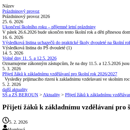
Název
Prázdninový provoz
Prázdninový provoz 2026
25. 6. 2026
Ukončení školního roku – příjemné letní prázdniny
V pátek 26.6.2026 bude ukončen tento školní rok a děti přinesou do
16. 6. 2026
Výsledková listina uchazečů do praktické školy dvouleté na školní r
Výsledková listina do PŠ dvouleté (1)
14. 5. 2026
Volné dny 11. 5. a 12.5. 2026
Oznamujeme zákonným zástupcům, že na dny 11.5. a 12.5.2026 jsou
5. 3. 2026
Přijetí žáků k základnímu vzdělávaní pro školní rok 2026/2027
Vysledky prijimaciho rizeni k zakladnimu vzdelavani ve skolnim roc
5. 2. 2026
další aktuality
SŠ a ZŠ BEROUN
>
Aktuality
>
Přijetí žáků k základnímu vzděláva
Přijetí žáků k základnímu vzdělávaní pro 
5. 2. 2026
Humlová