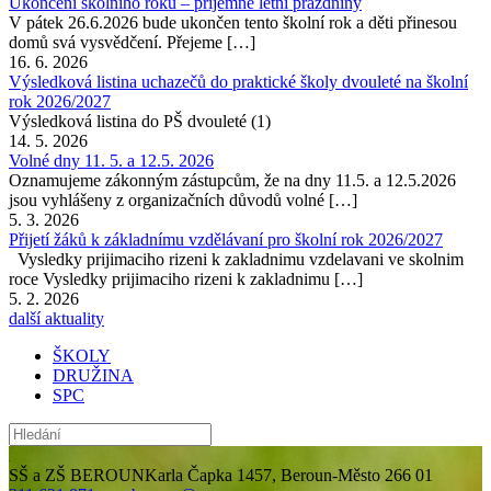
Ukončení školního roku – příjemné letní prázdniny
V pátek 26.6.2026 bude ukončen tento školní rok a děti přinesou
domů svá vysvědčení. Přejeme […]
16. 6. 2026
Výsledková listina uchazečů do praktické školy dvouleté na školní
rok 2026/2027
Výsledková listina do PŠ dvouleté (1)
14. 5. 2026
Volné dny 11. 5. a 12.5. 2026
Oznamujeme zákonným zástupcům, že na dny 11.5. a 12.5.2026
jsou vyhlášeny z organizačních důvodů volné […]
5. 3. 2026
Přijetí žáků k základnímu vzdělávaní pro školní rok 2026/2027
Vysledky prijimaciho rizeni k zakladnimu vzdelavani ve skolnim
roce Vysledky prijimaciho rizeni k zakladnimu […]
5. 2. 2026
další aktuality
ŠKOLY
DRUŽINA
SPC
SŠ a ZŠ BEROUN
Karla Čapka 1457, Beroun-Město 266 01