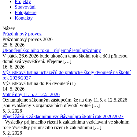
Projekty
Stravování
Fotogalerie
Kontakty
Název
Prázdninový provoz
Prázdninový provoz 2026
25. 6. 2026
Ukončení školního roku – příjemné letní prázdniny
V pátek 26.6.2026 bude ukončen tento školní rok a děti přinesou
domů svá vysvědčení. Přejeme […]
16. 6. 2026
Výsledková listina uchazečů do praktické školy dvouleté na školní
rok 2026/2027
Výsledková listina do PŠ dvouleté (1)
14. 5. 2026
Volné dny 11. 5. a 12.5. 2026
Oznamujeme zákonným zástupcům, že na dny 11.5. a 12.5.2026
jsou vyhlášeny z organizačních důvodů volné […]
5. 3. 2026
Přijetí žáků k základnímu vzdělávaní pro školní rok 2026/2027
Vysledky prijimaciho rizeni k zakladnimu vzdelavani ve skolnim
roce Vysledky prijimaciho rizeni k zakladnimu […]
5. 2. 2026