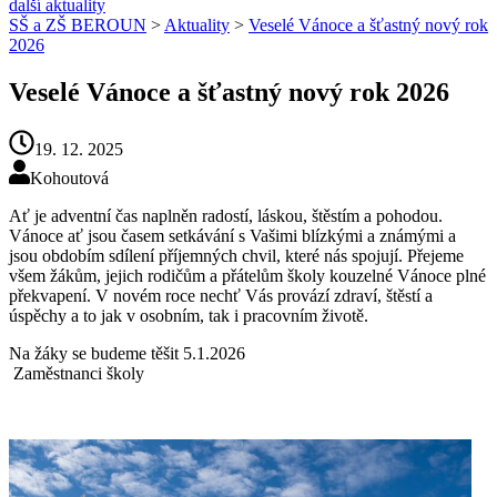
další aktuality
SŠ a ZŠ BEROUN
>
Aktuality
>
Veselé Vánoce a šťastný nový rok
2026
Veselé Vánoce a šťastný nový rok 2026
19. 12. 2025
Kohoutová
Ať je adventní čas naplněn radostí, láskou, štěstím a pohodou.
Vánoce ať jsou časem setkávání s Vašimi blízkými a známými a
jsou obdobím sdílení příjemných chvil, které nás spojují. Přejeme
všem žákům, jejich rodičům a přátelům školy kouzelné Vánoce plné
překvapení. V novém roce nechť Vás provází zdraví, štěstí a
úspěchy a to jak v osobním, tak i pracovním životě.
Na žáky se budeme těšit 5.1.2026
Zaměstnanci školy