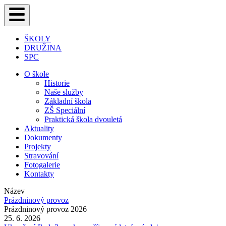
ŠKOLY
DRUŽINA
SPC
O škole
Historie
Naše služby
Základní škola
ZŠ Speciální
Praktická škola dvouletá
Aktuality
Dokumenty
Projekty
Stravování
Fotogalerie
Kontakty
Název
Prázdninový provoz
Prázdninový provoz 2026
25. 6. 2026