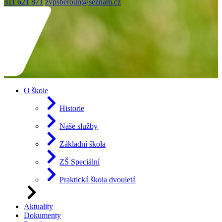
311 621 871
zvpsberoun@seznam.cz
O škole
Historie
Naše služby
Základní škola
ZŠ Speciální
Praktická škola dvouletá
Aktuality
Dokumenty