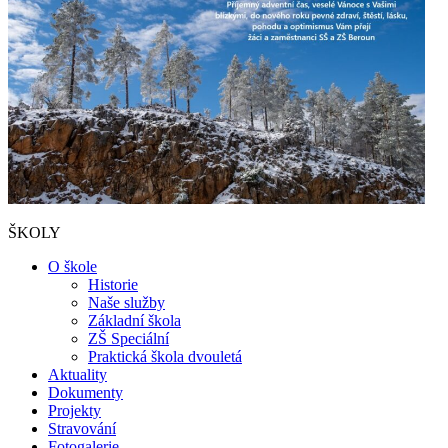
ŠKOLY
O škole
Historie
Naše služby
Základní škola
ZŠ Speciální
Praktická škola dvouletá
Aktuality
Dokumenty
Projekty
Stravování
Fotogalerie