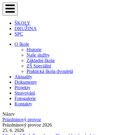
ŠKOLY
DRUŽINA
SPC
O škole
Historie
Naše služby
Základní škola
ZŠ Speciální
Praktická škola dvouletá
Aktuality
Dokumenty
Projekty
Stravování
Fotogalerie
Kontakty
Název
Prázdninový provoz
Prázdninový provoz 2026
25. 6. 2026