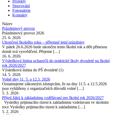
Projekty
Stravování
Fotogalerie
Kontakty
Název
Prázdninový provoz
Prázdninový provoz 2026
25. 6. 2026
Ukončení školního roku – příjemné letní prázdniny
V pátek 26.6.2026 bude ukončen tento školní rok a děti přinesou
domů svá vysvědčení. Přejeme […]
16. 6. 2026
Výsledková listina uchazečů do praktické školy dvouleté na školní
rok 2026/2027
Výsledková listina do PŠ dvouleté (1)
14. 5. 2026
Volné dny 11. 5. a 12.5. 2026
Oznamujeme zákonným zástupcům, že na dny 11.5. a 12.5.2026
jsou vyhlášeny z organizačních důvodů volné […]
5. 3. 2026
Přijetí žáků k základnímu vzdělávaní pro školní rok 2026/2027
Vysledky prijimaciho rizeni k zakladnimu vzdelavani ve skolnim
roce Vysledky prijimaciho rizeni k zakladnimu […]
5. 2. 2026