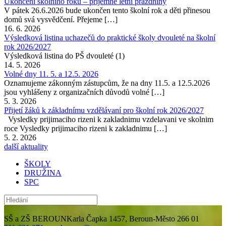
Ukončení školního roku – příjemné letní prázdniny
V pátek 26.6.2026 bude ukončen tento školní rok a děti přinesou
domů svá vysvědčení. Přejeme […]
16. 6. 2026
Výsledková listina uchazečů do praktické školy dvouleté na školní
rok 2026/2027
Výsledková listina do PŠ dvouleté (1)
14. 5. 2026
Volné dny 11. 5. a 12.5. 2026
Oznamujeme zákonným zástupcům, že na dny 11.5. a 12.5.2026
jsou vyhlášeny z organizačních důvodů volné […]
5. 3. 2026
Přijetí žáků k základnímu vzdělávaní pro školní rok 2026/2027
Vysledky prijimaciho rizeni k zakladnimu vzdelavani ve skolnim
roce Vysledky prijimaciho rizeni k zakladnimu […]
5. 2. 2026
další aktuality
ŠKOLY
DRUŽINA
SPC
SŠ a ZŠ BEROUN
Karla Čapka 1457, Beroun-Město 266 01