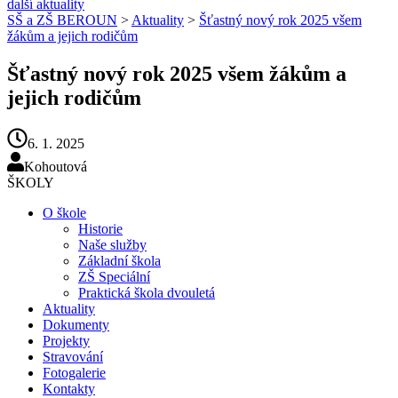
další aktuality
SŠ a ZŠ BEROUN
>
Aktuality
>
Šťastný nový rok 2025 všem
žákům a jejich rodičům
Šťastný nový rok 2025 všem žákům a
jejich rodičům
6. 1. 2025
Kohoutová
ŠKOLY
O škole
Historie
Naše služby
Základní škola
ZŠ Speciální
Praktická škola dvouletá
Aktuality
Dokumenty
Projekty
Stravování
Fotogalerie
Kontakty