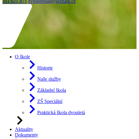
311 621 871
zvpsberoun@seznam.cz
O škole
Historie
Naše služby
Základní škola
ZŠ Speciální
Praktická škola dvouletá
Aktuality
Dokumenty