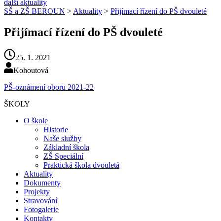
další aktuality
SŠ a ZŠ BEROUN
>
Aktuality
>
Přijímací řízení do PŠ dvouleté
Přijímací řízení do PŠ dvouleté
25. 1. 2021
Kohoutová
PŠ-oznámení oboru 2021-22
ŠKOLY
O škole
Historie
Naše služby
Základní škola
ZŠ Speciální
Praktická škola dvouletá
Aktuality
Dokumenty
Projekty
Stravování
Fotogalerie
Kontakty