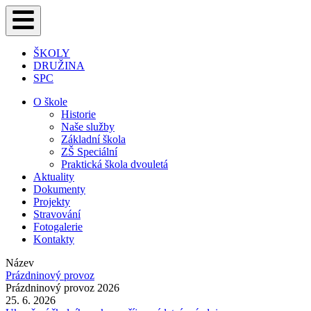
ŠKOLY
DRUŽINA
SPC
O škole
Historie
Naše služby
Základní škola
ZŠ Speciální
Praktická škola dvouletá
Aktuality
Dokumenty
Projekty
Stravování
Fotogalerie
Kontakty
Název
Prázdninový provoz
Prázdninový provoz 2026
25. 6. 2026