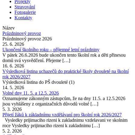
Projekty
Stravování
Fotogalerie
Kontakty
Název
Prázdninový provoz
Prázdninový provoz 2026
25. 6. 2026
Ukončení školního roku – příjemné letní prázdniny
V pátek 26.6.2026 bude ukončen tento školní rok a děti přinesou
domů svá vysvědčení. Přejeme […]
16. 6. 2026
Výsledková listina uchazečů do praktické školy dvouleté na školní
rok 2026/2027
Výsledková listina do PŠ dvouleté (1)
14. 5. 2026
Volné dny 11. 5. a 12.5. 2026
Oznamujeme zákonným zástupcům, že na dny 11.5. a 12.5.2026
jsou vyhlášeny z organizačních důvodů volné […]
5. 3. 2026
Přijetí žáků k základnímu vzdělávaní pro školní rok 2026/2027
Vysledky prijimaciho rizeni k zakladnimu vzdelavani ve skolnim
roce Vysledky prijimaciho rizeni k zakladnimu […]
5. 2. 2026