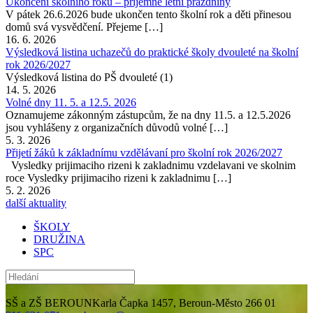
Ukončení školního roku – příjemné letní prázdniny
V pátek 26.6.2026 bude ukončen tento školní rok a děti přinesou
domů svá vysvědčení. Přejeme […]
16. 6. 2026
Výsledková listina uchazečů do praktické školy dvouleté na školní
rok 2026/2027
Výsledková listina do PŠ dvouleté (1)
14. 5. 2026
Volné dny 11. 5. a 12.5. 2026
Oznamujeme zákonným zástupcům, že na dny 11.5. a 12.5.2026
jsou vyhlášeny z organizačních důvodů volné […]
5. 3. 2026
Přijetí žáků k základnímu vzdělávaní pro školní rok 2026/2027
Vysledky prijimaciho rizeni k zakladnimu vzdelavani ve skolnim
roce Vysledky prijimaciho rizeni k zakladnimu […]
5. 2. 2026
další aktuality
ŠKOLY
DRUŽINA
SPC
SŠ a ZŠ BEROUN
Karla Čapka 1457, Beroun-Město 266 01