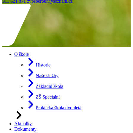
311 621 871
zvpsberoun@seznam.cz
O škole
Historie
Naše služby
Základní škola
ZŠ Speciální
Praktická škola dvouletá
Aktuality
Dokumenty